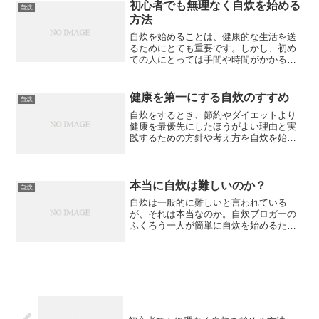
性と言っても親や子供と同居している場
初心者でも無理なく自炊を始める
自炊
合は、状況が違ってきま...
方法
自炊を始めることは、健康的な生活を送
るためにとても重要です。しかし、初め
ての人にとっては手間や時間がかかると
感じて始めるまでに至らない人が多いの
ではないでしょうか。そこで今回は、初
心者でも無理なく自炊を始める方法を提
健康を第一にする自炊のすすめ
自炊
案します。ご飯を炊くこと...
自炊をするとき、節約やダイエットより
健康を最優先にしたほうがよい理由と実
践するための方針や考え方を自炊を始め
たの筆者自身の経験をもとに説明した記
事です
本当に自炊は難しいのか？
自炊
自炊は一般的に難しいと言われている
が、それは本当なのか。自炊ブロガーの
ふくろう一人が簡単に自炊を始めるため
の方法を解説する